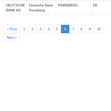
DEUTSCHE
Deutsche Bank
PINNEBERG
DE
BANK AG
Pinneberg
« Prev
1
2
3
4
5
6
7
8
9
10
Next »