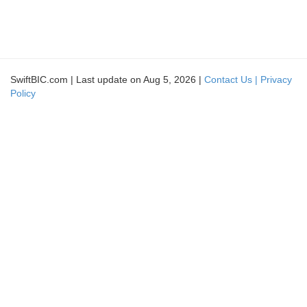
SwiftBIC.com | Last update on Aug 5, 2026 |
Contact Us |
Privacy
Policy