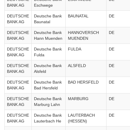
BANK AG
Eschwege
DEUTSCHE
Deutsche Bank
BAUNATAL
DE
BANK AG
Baunatal
DEUTSCHE
Deutsche Bank
HANNOVERSCH
DE
BANK AG
Hann Muenden
MUENDEN
DEUTSCHE
Deutsche Bank
FULDA
DE
BANK AG
Fulda
DEUTSCHE
Deutsche Bank
ALSFELD
DE
BANK AG
Alsfeld
DEUTSCHE
Deutsche Bank
BAD HERSFELD
DE
BANK AG
Bad Hersfeld
DEUTSCHE
Deutsche Bank
MARBURG
DE
BANK AG
Marburg Lahn
DEUTSCHE
Deutsche Bank
LAUTERBACH
DE
BANK AG
Lauterbach He
(HESSEN)