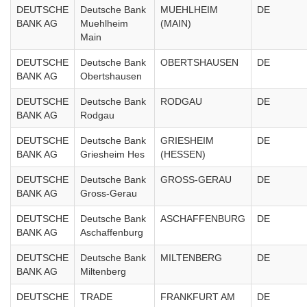
DEUTSCHE
Deutsche Bank
MUEHLHEIM
DE
BANK AG
Muehlheim
(MAIN)
Main
DEUTSCHE
Deutsche Bank
OBERTSHAUSEN
DE
BANK AG
Obertshausen
DEUTSCHE
Deutsche Bank
RODGAU
DE
BANK AG
Rodgau
DEUTSCHE
Deutsche Bank
GRIESHEIM
DE
BANK AG
Griesheim Hes
(HESSEN)
DEUTSCHE
Deutsche Bank
GROSS-GERAU
DE
BANK AG
Gross-Gerau
DEUTSCHE
Deutsche Bank
ASCHAFFENBURG
DE
BANK AG
Aschaffenburg
DEUTSCHE
Deutsche Bank
MILTENBERG
DE
BANK AG
Miltenberg
DEUTSCHE
TRADE
FRANKFURT AM
DE