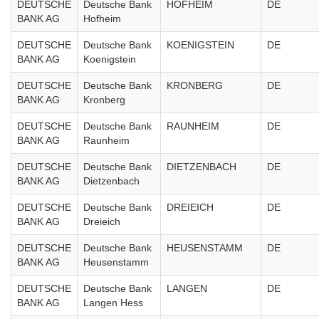
DEUTSCHE
Deutsche Bank
HOFHEIM
DE
BANK AG
Hofheim
DEUTSCHE
Deutsche Bank
KOENIGSTEIN
DE
BANK AG
Koenigstein
DEUTSCHE
Deutsche Bank
KRONBERG
DE
BANK AG
Kronberg
DEUTSCHE
Deutsche Bank
RAUNHEIM
DE
BANK AG
Raunheim
DEUTSCHE
Deutsche Bank
DIETZENBACH
DE
BANK AG
Dietzenbach
DEUTSCHE
Deutsche Bank
DREIEICH
DE
BANK AG
Dreieich
DEUTSCHE
Deutsche Bank
HEUSENSTAMM
DE
BANK AG
Heusenstamm
DEUTSCHE
Deutsche Bank
LANGEN
DE
BANK AG
Langen Hess