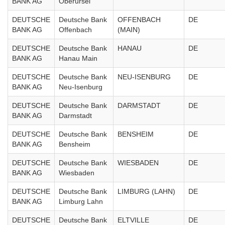
BANK AG
Oberursel
DEUTSCHE
Deutsche Bank
OFFENBACH
DE
BANK AG
Offenbach
(MAIN)
DEUTSCHE
Deutsche Bank
HANAU
DE
BANK AG
Hanau Main
DEUTSCHE
Deutsche Bank
NEU-ISENBURG
DE
BANK AG
Neu-Isenburg
DEUTSCHE
Deutsche Bank
DARMSTADT
DE
BANK AG
Darmstadt
DEUTSCHE
Deutsche Bank
BENSHEIM
DE
BANK AG
Bensheim
DEUTSCHE
Deutsche Bank
WIESBADEN
DE
BANK AG
Wiesbaden
DEUTSCHE
Deutsche Bank
LIMBURG (LAHN)
DE
BANK AG
Limburg Lahn
DEUTSCHE
Deutsche Bank
ELTVILLE
DE