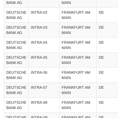
BANK AG
MAIN
DEUTSCHE
INTRA-02
FRANKFURT AM
DE
BANK AG
MAIN
DEUTSCHE
INTRA-03
FRANKFURT AM
DE
BANK AG
MAIN
DEUTSCHE
INTRA-04
FRANKFURT AM
DE
BANK AG
MAIN
DEUTSCHE
INTRA-05
FRANKFURT AM
DE
BANK AG
MAIN
DEUTSCHE
INTRA-06
FRANKFURT AM
DE
BANK AG
MAIN
DEUTSCHE
INTRA-07
FRANKFURT AM
DE
BANK AG
MAIN
DEUTSCHE
INTRA-08
FRANKFURT AM
DE
BANK AG
MAIN
DEUTSCHE
INTRA-09
FRANKFURT AM
DE